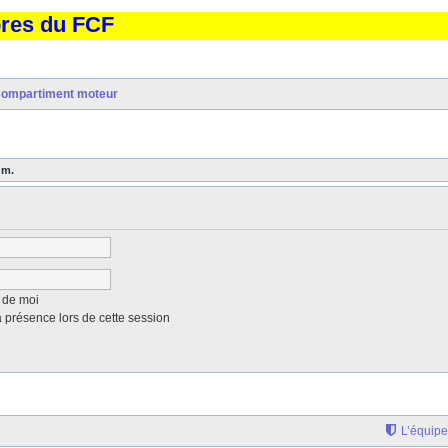
bres du FCF
ompartiment moteur
um.
 de moi
présence lors de cette session
L’équipe