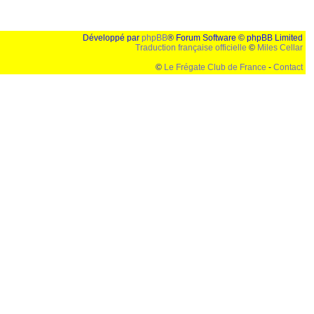
Développé par
phpBB
® Forum Software © phpBB Limited
Traduction française officielle
©
Miles Cellar
©
Le Frégate Club de France
-
Contact
lution de 1024x768 et parametres d'affichage pas defaut de votre navigateur" faut bien trouver