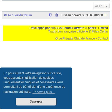
Aller
Accueil du forum
Fuseau horaire sur
UTC+02:00
Développé par
phpBB
® Forum Software © phpBB Limited
Traduction française officielle
©
Miles Cellar
©
Le Frégate Club de France
-
Contact
Ceci est un texte de remplissage qui n'a pour but que forcer l'elargissement de la div page...
Ben oui, quand on veut pas d'un "site optimise pour une resolution de 1024x768 et
parametres d'affichage pas defaut de votre navigateur" faut bien trouver des paliatifs !
En poursuivant votre navigation sur ce site,
vous acceptez l’utilisation de cookies
uniquement techniques et nécessaires vous
permettant de bénéficier d’une expérience de
navigation optimale.
En savoir plus…
J’accepte