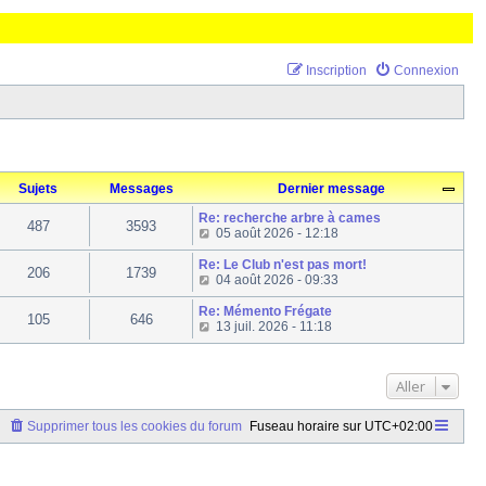
Inscription
Connexion
Sujets
Messages
Dernier message
Re: recherche arbre à cames
487
3593
C
05 août 2026 - 12:18
o
n
Re: Le Club n'est pas mort!
206
1739
s
C
04 août 2026 - 09:33
u
o
l
n
Re: Mémento Frégate
105
646
t
s
C
13 juil. 2026 - 11:18
e
u
o
r
l
n
l
t
s
e
Aller
e
u
d
r
l
e
l
t
Supprimer tous les cookies du forum
Fuseau horaire sur
UTC+02:00
r
e
e
n
d
r
i
e
l
e
r
e