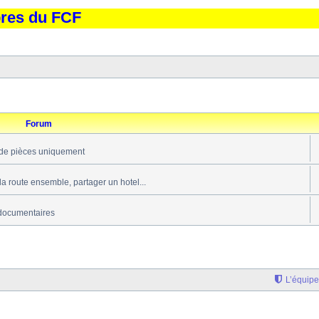
bres du FCF
Forum
de pièces uniquement
 la route ensemble, partager un hotel...
documentaires
L’équipe