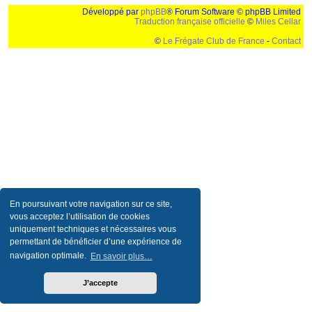
Développé par
phpBB
® Forum Software © phpBB Limited
Traduction française officielle
©
Miles Cellar
©
Le Frégate Club de France
-
Contact
Ceci est un texte de remplissage qui n'a pour but que forcer l'elargissement de la div page...
Ben oui, quand on veut pas d'un "site optimise pour une resolution de 1024x768 et
parametres d'affichage pas defaut de votre navigateur" faut bien trouver des paliatifs !
En poursuivant votre navigation sur ce site,
vous acceptez l’utilisation de cookies
uniquement techniques et nécessaires vous
permettant de bénéficier d’une expérience de
navigation optimale.
En savoir plus…
J’accepte