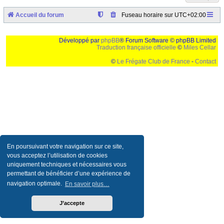
Accueil du forum
Fuseau horaire sur
UTC+02:00
Développé par
phpBB
® Forum Software © phpBB Limited
Traduction française officielle
©
Miles Cellar
©
Le Frégate Club de France
-
Contact
Ceci est un texte de remplissage qui n'a pour but que forcer l'elargissement de la div page...
Ben oui, quand on veut pas d'un "site optimise pour une resolution de 1024x768 et
parametres d'affichage pas defaut de votre navigateur" faut bien trouver des paliatifs !
En poursuivant votre navigation sur ce site,
vous acceptez l’utilisation de cookies
uniquement techniques et nécessaires vous
permettant de bénéficier d’une expérience de
navigation optimale.
En savoir plus…
J’accepte