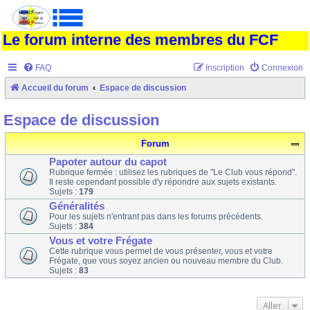
Le forum interne des membres du FCF
FAQ
Inscription
Connexion
Accueil du forum
Espace de discussion
Espace de discussion
Forum
Papoter autour du capot
Rubrique fermée : utilisez les rubriques de "Le Club vous répond".
Il reste cependant possible d'y répondre aux sujets existants.
Sujets :
179
Généralités
Pour les sujets n'entrant pas dans les forums précédents.
Sujets :
384
Vous et votre Frégate
Cette rubrique vous permet de vous présenter, vous et votre
Frégate, que vous soyez ancien ou nouveau membre du Club.
Sujets :
83
Aller