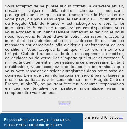
Vous acceptez de ne publier aucun contenu à caractère abusif,
obscène, vulgaire, diffamatoire, choquant, menaçant,
pornographique, etc. qui pourrait transgresser la législation de
votre pays, du pays dans lequel le serveur du « Forum interne
du Frégate Club de France » est hébergé ou encore la loi
internationale. Si vous ne respectez pas ces dispositions, vous
vous exposez à un bannissement immédiat et définitif et nous
nous réservons le droit d’avertir votre fournisseur d’accès à
internet et les autorités officielles. L’adresse IP de tous les
messages est enregistrée afin d’aider au renforcement de ces
conditions. Vous acceptez le fait que « Le forum interne du
Frégate Club de France » ait le droit de supprimer, de modifier,
de déplacer ou de verrouiller n’importe quel sujet et message à
n’importe quel moment si nous estimons cela nécessaire. En tant
qu’utilisateur, vous acceptez que toutes les informations que
vous avez renseignées soient enregistrées dans notre base de
données. Bien que ces informations ne seront pas diffusées à
une tierce partie sans votre consentement, ni le Frégate Club de
France, ni phpBB, ne pourront être tenus comme responsables
en cas de tentative de piratage informatique visant à
compromettre vos données.
Retour
Accueil du forum
Fuseau horaire sur
UTC+02:00
En poursuivant votre navigation sur ce site,
vous acceptez l’utilisation de cookies