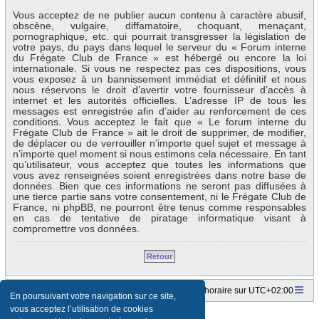
Vous acceptez de ne publier aucun contenu à caractère abusif,
obscène, vulgaire, diffamatoire, choquant, menaçant,
pornographique, etc. qui pourrait transgresser la législation de
votre pays, du pays dans lequel le serveur du « Forum interne
du Frégate Club de France » est hébergé ou encore la loi
internationale. Si vous ne respectez pas ces dispositions, vous
vous exposez à un bannissement immédiat et définitif et nous
nous réservons le droit d’avertir votre fournisseur d’accès à
internet et les autorités officielles. L’adresse IP de tous les
messages est enregistrée afin d’aider au renforcement de ces
conditions. Vous acceptez le fait que « Le forum interne du
Frégate Club de France » ait le droit de supprimer, de modifier,
de déplacer ou de verrouiller n’importe quel sujet et message à
n’importe quel moment si nous estimons cela nécessaire. En tant
qu’utilisateur, vous acceptez que toutes les informations que
vous avez renseignées soient enregistrées dans notre base de
données. Bien que ces informations ne seront pas diffusées à
une tierce partie sans votre consentement, ni le Frégate Club de
France, ni phpBB, ne pourront être tenus comme responsables
en cas de tentative de piratage informatique visant à
compromettre vos données.
Retour
Accueil du forum
Fuseau horaire sur
UTC+02:00
En poursuivant votre navigation sur ce site,
vous acceptez l’utilisation de cookies