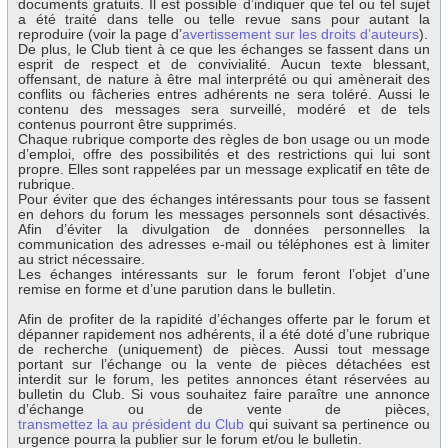
documents gratuits. Il est possible d’indiquer que tel ou tel sujet
a été traité dans telle ou telle revue sans pour autant la
reproduire (voir la page d’
avertissement sur les droits d’auteurs
).
De plus, le Club tient à ce que les échanges se fassent dans un
esprit de respect et de convivialité. Aucun texte blessant,
offensant, de nature à être mal interprété ou qui amènerait des
conflits ou fâcheries entres adhérents ne sera toléré. Aussi le
contenu des messages sera surveillé, modéré et de tels
contenus pourront être supprimés.
Chaque rubrique comporte des règles de bon usage ou un mode
d’emploi, offre des possibilités et des restrictions qui lui sont
propre. Elles sont rappelées par un message explicatif en tête de
rubrique.
Pour éviter que des échanges intéressants pour tous se fassent
en dehors du forum les messages personnels sont désactivés.
Afin d’éviter la divulgation de données personnelles la
communication des adresses e-mail ou téléphones est à limiter
au strict nécessaire.
Les échanges intéressants sur le forum feront l’objet d’une
remise en forme et d’une parution dans le bulletin.
Afin de profiter de la rapidité d’échanges offerte par le forum et
dépanner rapidement nos adhérents, il a été doté d’une rubrique
de recherche (uniquement) de pièces. Aussi tout message
portant sur l’échange ou la vente de pièces détachées est
interdit sur le forum, les petites annonces étant réservées au
bulletin du Club. Si vous souhaitez faire paraître une annonce
d’échange ou de vente de pièces,
transmettez la au président du Club
qui suivant sa pertinence ou
urgence pourra la publier sur le forum et/ou le bulletin.