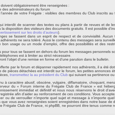
s doivent obligatoirement être renseignées :
que des administrateurs du forum
t l’année de votre Frégate : visibles des membres du Club inscrits au
ui interdit de scanner des textes ou plans à partir de revues et de l
 la disposition des visiteurs des documents gratuits. Il est possible d’ind
vertissement sur les droits d’auteurs
).
nges se fassent dans un esprit de respect et de convivialité. Aucun t
s adhérents ne sera toléré. Aussi le contenu des messages sera surveil
bon usage ou un mode d’emploi, offre des possibilités et des restri
 pour tous se fassent en dehors du forum les messages personnels sont
léphones est à limiter au strict nécessaire.
ont l’objet d’une remise en forme et d’une parution dans le bulletin.
s offerte par le forum et dépanner rapidement nos adhérents, il a été d
de pièces détachées est interdit sur le forum, les petites annonces éta
ièces,
transmettez la au président du Club
qui suivant sa pertinence ou 
 à caractère abusif, obscène, vulgaire, diffamatoire, choquant, menaça
erveur du « Forum interne du Frégate Club de France » est hébergé
ssement immédiat et définitif et nous nous réservons le droit d’avertir
egistrée afin d’aider au renforcement de ces conditions. Vous acceptez
cer ou de verrouiller n’importe quel sujet et message à n’importe quel
s que vous avez renseignées soient enregistrées dans notre base de d
 le Frégate Club de France, ni phpBB, ne pourront être tenus comme r