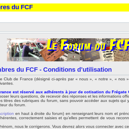
bres du FCF
res du FCF - Conditions d’utilisation
 Club de France (désigné ci-après par « nous », « notre », « nos »,
ivantes.
rance est réservé aux adhérents à jour de cotisation du Frégate
ser leurs questions, de recevoir des réponses et les informations offici
titres des rubriques du forum, sans pouvoir accéder aux sujets qui y so
ateur du forum.
scription
en haut à droite du forum) en renseignant leurs nom et préno
 cohérentes, correctement saisies et qu’elles permettent de vous reco
énom, nous le corrigerons. Vous devrez alors vous connecter avec ce n