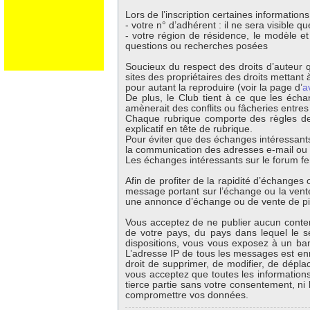
Lors de l’inscription certaines information
- votre n° d’adhérent : il ne sera visible 
- votre région de résidence, le modèle e
questions ou recherches posées
Soucieux du respect des droits d’auteur q
sites des propriétaires des droits mettant à
pour autant la reproduire (voir la page d’
a
De plus, le Club tient à ce que les écha
amènerait des conflits ou fâcheries entre
Chaque rubrique comporte des règles de 
explicatif en tête de rubrique.
Pour éviter que des échanges intéressants
la communication des adresses e-mail ou té
Les échanges intéressants sur le forum fer
Afin de profiter de la rapidité d’échange
message portant sur l’échange ou la vente 
une annonce d’échange ou de vente de p
Vous acceptez de ne publier aucun contenu
de votre pays, du pays dans lequel le s
dispositions, vous vous exposez à un banni
L’adresse IP de tous les messages est enr
droit de supprimer, de modifier, de dépla
vous acceptez que toutes les information
tierce partie sans votre consentement, ni
compromettre vos données.