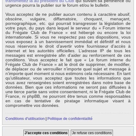
transmettez la au président du Club
qui suivant sa pertinence ou
urgence pourra la publier sur le forum et/ou le bulletin.
Vous acceptez de ne publier aucun contenu à caractère abusif,
obscène, vulgaire, diffamatoire, choquant, menaçant,
pornographique, etc. qui pourrait transgresser la législation de
votre pays, du pays dans lequel le serveur du « Forum interne
du Frégate Club de France » est hébergé ou encore la loi
internationale. Si vous ne respectez pas ces dispositions, vous
vous exposez à un bannissement immédiat et définitif et nous
nous réservons le droit d’avertir votre fournisseur d’accès à
internet et les autorités officielles. L’adresse IP de tous les
messages est enregistrée afin d’aider au renforcement de ces
conditions. Vous acceptez le fait que « Le forum interne du
Frégate Club de France » ait le droit de supprimer, de modifier,
de déplacer ou de verrouiller n’importe quel sujet et message à
n’importe quel moment si nous estimons cela nécessaire. En tant
qu’utilisateur, vous acceptez que toutes les informations que
vous avez renseignées soient enregistrées dans notre base de
données. Bien que ces informations ne seront pas diffusées à
une tierce partie sans votre consentement, ni le Frégate Club de
France, ni phpBB, ne pourront être tenus comme responsables
en cas de tentative de piratage informatique visant à
compromettre vos données.
Conditions d’utilisation
|
Politique de confidentialité