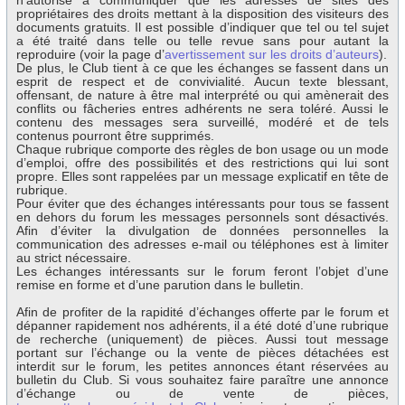
n’autorise à communiquer que les adresses de sites des
propriétaires des droits mettant à la disposition des visiteurs des
documents gratuits. Il est possible d’indiquer que tel ou tel sujet
a été traité dans telle ou telle revue sans pour autant la
reproduire (voir la page d’
avertissement sur les droits d’auteurs
).
De plus, le Club tient à ce que les échanges se fassent dans un
esprit de respect et de convivialité. Aucun texte blessant,
offensant, de nature à être mal interprété ou qui amènerait des
conflits ou fâcheries entres adhérents ne sera toléré. Aussi le
contenu des messages sera surveillé, modéré et de tels
contenus pourront être supprimés.
Chaque rubrique comporte des règles de bon usage ou un mode
d’emploi, offre des possibilités et des restrictions qui lui sont
propre. Elles sont rappelées par un message explicatif en tête de
rubrique.
Pour éviter que des échanges intéressants pour tous se fassent
en dehors du forum les messages personnels sont désactivés.
Afin d’éviter la divulgation de données personnelles la
communication des adresses e-mail ou téléphones est à limiter
au strict nécessaire.
Les échanges intéressants sur le forum feront l’objet d’une
remise en forme et d’une parution dans le bulletin.
Afin de profiter de la rapidité d’échanges offerte par le forum et
dépanner rapidement nos adhérents, il a été doté d’une rubrique
de recherche (uniquement) de pièces. Aussi tout message
portant sur l’échange ou la vente de pièces détachées est
interdit sur le forum, les petites annonces étant réservées au
bulletin du Club. Si vous souhaitez faire paraître une annonce
d’échange ou de vente de pièces,