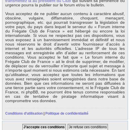
transmettez la au président du Club
qui suivant sa pertinence ou
urgence pourra la publier sur le forum et/ou le bulletin.
Vous acceptez de ne publier aucun contenu à caractère abusif,
obscène, vulgaire, diffamatoire, choquant, menaçant,
pornographique, etc. qui pourrait transgresser la législation de
votre pays, du pays dans lequel le serveur du « Forum interne
du Frégate Club de France » est hébergé ou encore la loi
internationale. Si vous ne respectez pas ces dispositions, vous
vous exposez à un bannissement immédiat et définitif et nous
nous réservons le droit d’avertir votre fournisseur d’accès à
internet et les autorités officielles. L’adresse IP de tous les
messages est enregistrée afin d’aider au renforcement de ces
conditions. Vous acceptez le fait que « Le forum interne du
Frégate Club de France » ait le droit de supprimer, de modifier,
de déplacer ou de verrouiller n’importe quel sujet et message à
n’importe quel moment si nous estimons cela nécessaire. En tant
qu’utilisateur, vous acceptez que toutes les informations que
vous avez renseignées soient enregistrées dans notre base de
données. Bien que ces informations ne seront pas diffusées à
une tierce partie sans votre consentement, ni le Frégate Club de
France, ni phpBB, ne pourront être tenus comme responsables
en cas de tentative de piratage informatique visant à
compromettre vos données.
Conditions d’utilisation
|
Politique de confidentialité