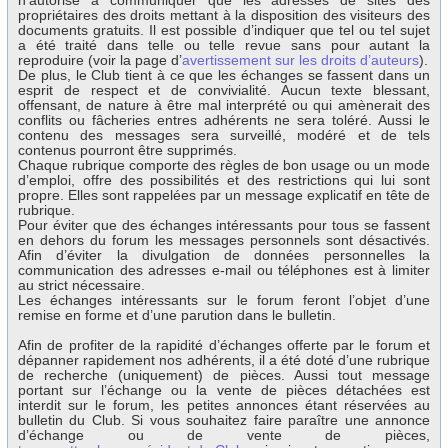
n’autorise à communiquer que les adresses de sites des
propriétaires des droits mettant à la disposition des visiteurs des
documents gratuits. Il est possible d’indiquer que tel ou tel sujet
a été traité dans telle ou telle revue sans pour autant la
reproduire (voir la page d’
avertissement sur les droits d’auteurs
).
De plus, le Club tient à ce que les échanges se fassent dans un
esprit de respect et de convivialité. Aucun texte blessant,
offensant, de nature à être mal interprété ou qui amènerait des
conflits ou fâcheries entres adhérents ne sera toléré. Aussi le
contenu des messages sera surveillé, modéré et de tels
contenus pourront être supprimés.
Chaque rubrique comporte des règles de bon usage ou un mode
d’emploi, offre des possibilités et des restrictions qui lui sont
propre. Elles sont rappelées par un message explicatif en tête de
rubrique.
Pour éviter que des échanges intéressants pour tous se fassent
en dehors du forum les messages personnels sont désactivés.
Afin d’éviter la divulgation de données personnelles la
communication des adresses e-mail ou téléphones est à limiter
au strict nécessaire.
Les échanges intéressants sur le forum feront l’objet d’une
remise en forme et d’une parution dans le bulletin.
Afin de profiter de la rapidité d’échanges offerte par le forum et
dépanner rapidement nos adhérents, il a été doté d’une rubrique
de recherche (uniquement) de pièces. Aussi tout message
portant sur l’échange ou la vente de pièces détachées est
interdit sur le forum, les petites annonces étant réservées au
bulletin du Club. Si vous souhaitez faire paraître une annonce
d’échange ou de vente de pièces,