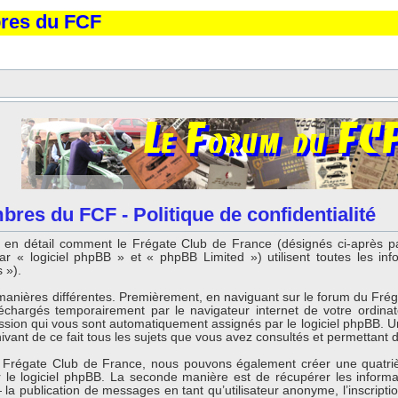
bres du FCF
res du FCF - Politique de confidentialité
que en détail comment le Frégate Club de France (désignés ci-après 
 « logiciel phpBB » et « phpBB Limited ») utilisent toutes les infor
 »).
manières différentes. Premièrement, en naviguant sur le forum du Fré
éléchargés temporairement par le navigateur internet de votre ordina
ession qui vous sont automatiquement assignés par le logiciel phpBB. Un
ant de ce fait tous les sujets que vous avez consultés et permettant d’a
du Frégate Club de France, nous pouvons également créer une quatri
 le logiciel phpBB. La seconde manière est de récupérer les inform
la publication de messages en tant qu’utilisateur anonyme, l’inscript