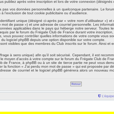
s publiez après votre inscription et lors de votre connexion (désignés
a pas vos données personnelles à un quelconque partenaire. Le forum
à l’exclusion de tout cookie publicitaire ou d’audience.
entifiant unique (désigné ci-après par « votre nom d’utilisateur ») 
e mot de passe ») et une adresse de courriel personnelle. Les informa
données applicables dans le pays qui héberge notre serveur. Toutes les
equis par le forum du Frégate Club de France durant votre inscription, s
s, vous pouvez contrôler quelles informations de votre compte vous so
n du logiciel phpBB depuis une option disponible sur votre compte.
 sont visibles que des membres du Club inscrits sur le forum. Ainsi et 
iffrage à sens unique) afin qu’il soit sécurisé. Cependant, il est reco
st le moyen d’accès à votre compte sur le forum du Frégate Club de Fr
ub de France, à phpBB ou à un site de tierce partie ne peut vous dem
er la fonction « J’ai perdu mon mot de passe » qui est proposée par dé
e adresse de courriel et le logiciel phpBB générera alors un nouveau m
Retour
L’équipe