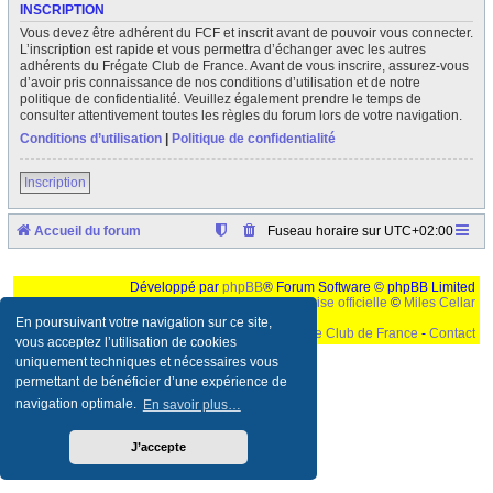
INSCRIPTION
Vous devez être adhérent du FCF et inscrit avant de pouvoir vous connecter.
L’inscription est rapide et vous permettra d’échanger avec les autres
adhérents du Frégate Club de France. Avant de vous inscrire, assurez-vous
d’avoir pris connaissance de nos conditions d’utilisation et de notre
politique de confidentialité. Veuillez également prendre le temps de
consulter attentivement toutes les règles du forum lors de votre navigation.
Conditions d’utilisation
|
Politique de confidentialité
Inscription
Accueil du forum
Fuseau horaire sur
UTC+02:00
Développé par
phpBB
® Forum Software © phpBB Limited
Traduction française officielle
©
Miles Cellar
En poursuivant votre navigation sur ce site,
©
Le Frégate Club de France
-
Contact
vous acceptez l’utilisation de cookies
uniquement techniques et nécessaires vous
Ceci est un texte de remplissage qui n'a pour but que forcer l'elargissement de la div page...
Ben oui, quand on veut pas d'un "site optimise pour une resolution de 1024x768 et
permettant de bénéficier d’une expérience de
parametres d'affichage pas defaut de votre navigateur" faut bien trouver des paliatifs !
navigation optimale.
En savoir plus…
J’accepte