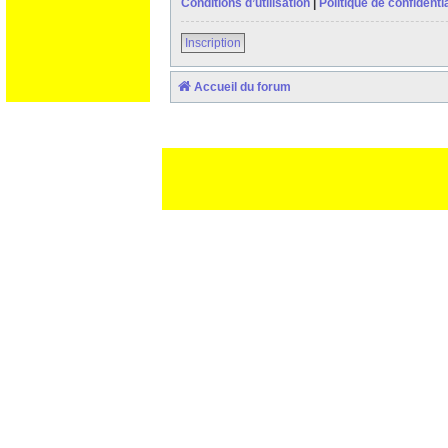
Conditions d’utilisation
|
Politique de confidentia
Inscription
Accueil du forum
Ceci est un texte de remplissage qui n'a pour but que forcer l
des paliatifs !