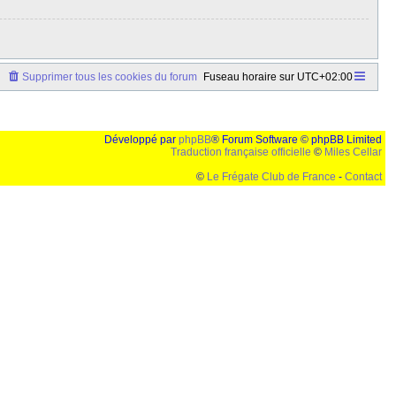
Supprimer tous les cookies du forum
Fuseau horaire sur
UTC+02:00
Développé par
phpBB
® Forum Software © phpBB Limited
Traduction française officielle
©
Miles Cellar
©
Le Frégate Club de France
-
Contact
lution de 1024x768 et parametres d'affichage pas defaut de votre navigateur" faut bien trouver