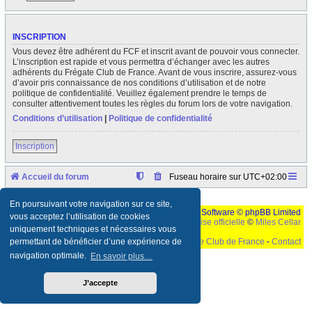
INSCRIPTION
Vous devez être adhérent du FCF et inscrit avant de pouvoir vous connecter.
L’inscription est rapide et vous permettra d’échanger avec les autres
adhérents du Frégate Club de France. Avant de vous inscrire, assurez-vous
d’avoir pris connaissance de nos conditions d’utilisation et de notre
politique de confidentialité. Veuillez également prendre le temps de
consulter attentivement toutes les règles du forum lors de votre navigation.
Conditions d’utilisation
|
Politique de confidentialité
Inscription
Accueil du forum
Fuseau horaire sur
UTC+02:00
En poursuivant votre navigation sur ce site,
Développé par
phpBB
® Forum Software © phpBB Limited
vous acceptez l’utilisation de cookies
Traduction française officielle
©
Miles Cellar
uniquement techniques et nécessaires vous
©
Le Frégate Club de France
-
Contact
permettant de bénéficier d’une expérience de
navigation optimale.
En savoir plus…
Ceci est un texte de remplissage qui n'a pour but que forcer l'elargissement de la div page...
Ben oui, quand on veut pas d'un "site optimise pour une resolution de 1024x768 et
parametres d'affichage pas defaut de votre navigateur" faut bien trouver des paliatifs !
J’accepte