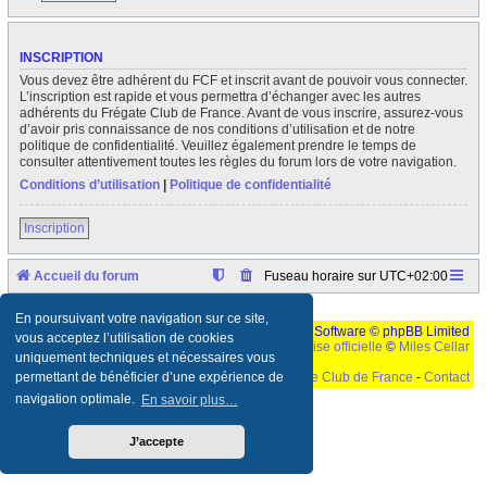
INSCRIPTION
Vous devez être adhérent du FCF et inscrit avant de pouvoir vous connecter.
L’inscription est rapide et vous permettra d’échanger avec les autres
adhérents du Frégate Club de France. Avant de vous inscrire, assurez-vous
d’avoir pris connaissance de nos conditions d’utilisation et de notre
politique de confidentialité. Veuillez également prendre le temps de
consulter attentivement toutes les règles du forum lors de votre navigation.
Conditions d’utilisation
|
Politique de confidentialité
Inscription
Accueil du forum
Fuseau horaire sur
UTC+02:00
En poursuivant votre navigation sur ce site,
Développé par
phpBB
® Forum Software © phpBB Limited
vous acceptez l’utilisation de cookies
Traduction française officielle
©
Miles Cellar
uniquement techniques et nécessaires vous
©
Le Frégate Club de France
-
Contact
permettant de bénéficier d’une expérience de
navigation optimale.
En savoir plus…
Ceci est un texte de remplissage qui n'a pour but que forcer l'elargissement de la div page...
Ben oui, quand on veut pas d'un "site optimise pour une resolution de 1024x768 et
parametres d'affichage pas defaut de votre navigateur" faut bien trouver des paliatifs !
J’accepte