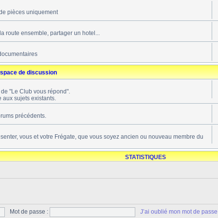
de pièces uniquement
 la route ensemble, partager un hotel...
documentaires
space de discussion
s de "Le Club vous répond".
 aux sujets existants.
forums précédents.
ésenter, vous et votre Frégate, que vous soyez ancien ou nouveau membre du
STATISTIQUES
Mot de passe :
J’ai oublié mon mot de passe