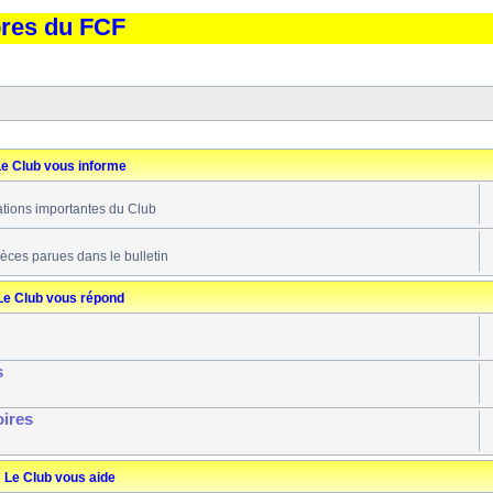
bres du FCF
e Club vous informe
ations importantes du Club
ièces parues dans le bulletin
Le Club vous répond
s
oires
Le Club vous aide