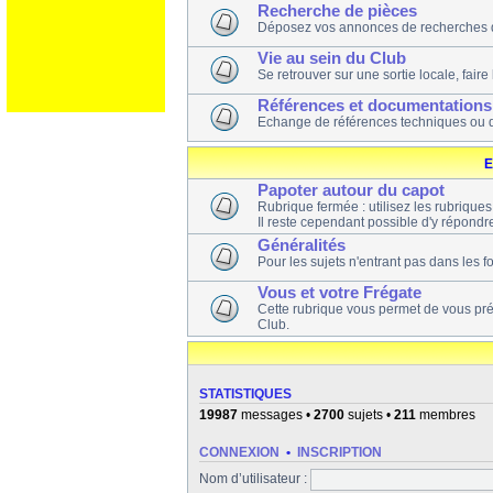
Recherche de pièces
Déposez vos annonces de recherches 
Vie au sein du Club
Se retrouver sur une sortie locale, faire
Références et documentations
Echange de références techniques ou 
E
Papoter autour du capot
Rubrique fermée : utilisez les rubrique
Il reste cependant possible d'y répondre
Généralités
Pour les sujets n'entrant pas dans les 
Vous et votre Frégate
Cette rubrique vous permet de vous pr
Club.
STATISTIQUES
19987
messages •
2700
sujets •
211
membres
CONNEXION
•
INSCRIPTION
Nom d’utilisateur :