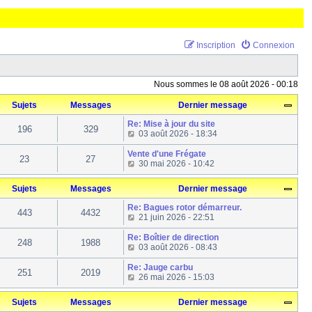
Inscription
Connexion
Nous sommes le 08 août 2026 - 00:18
Sujets
Messages
Dernier message
Re: Mise à jour du site
196
329
C
03 août 2026 - 18:34
o
n
Vente d'une Frégate
23
27
s
C
30 mai 2026 - 10:42
u
o
l
n
Sujets
Messages
Dernier message
t
s
e
u
Re: Bagues rotor démarreur.
r
l
443
4432
C
21 juin 2026 - 22:51
l
t
o
e
e
n
Re: Boîtier de direction
d
r
248
1988
s
C
03 août 2026 - 08:43
e
l
u
o
r
e
l
n
Re: Jauge carbu
n
d
251
2019
t
s
C
26 mai 2026 - 15:03
i
e
e
u
o
e
r
r
l
n
r
n
Sujets
Messages
Dernier message
l
t
s
m
i