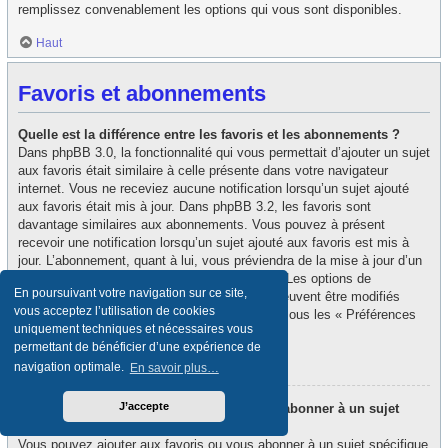
remplissez convenablement les options qui vous sont disponibles.
Haut
Favoris et abonnements
Quelle est la différence entre les favoris et les abonnements ?
Dans phpBB 3.0, la fonctionnalité qui vous permettait d’ajouter un sujet
aux favoris était similaire à celle présente dans votre navigateur
internet. Vous ne receviez aucune notification lorsqu’un sujet ajouté
aux favoris était mis à jour. Dans phpBB 3.2, les favoris sont
davantage similaires aux abonnements. Vous pouvez à présent
recevoir une notification lorsqu’un sujet ajouté aux favoris est mis à
jour. L’abonnement, quant à lui, vous préviendra de la mise à jour d’un
forum ou d’un sujet auquel vous êtes abonné. Les options de
En poursuivant votre navigation sur ce site,
notification des favoris et des abonnements peuvent être modifiés
vous acceptez l’utilisation de cookies
depuis le panneau de contrôle de l’utilisateur, sous les « Préférences
uniquement techniques et nécessaires vous
du forum ».
permettant de bénéficier d’une expérience de
Haut
navigation optimale.
En savoir plus…
J’accepte
Comment puis-je ajouter aux favoris ou m’abonner à un sujet
spécifique ?
Vous pouvez ajouter aux favoris ou vous abonner à un sujet spécifique