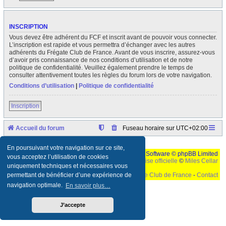
INSCRIPTION
Vous devez être adhérent du FCF et inscrit avant de pouvoir vous connecter.
L’inscription est rapide et vous permettra d’échanger avec les autres
adhérents du Frégate Club de France. Avant de vous inscrire, assurez-vous
d’avoir pris connaissance de nos conditions d’utilisation et de notre
politique de confidentialité. Veuillez également prendre le temps de
consulter attentivement toutes les règles du forum lors de votre navigation.
Conditions d’utilisation
|
Politique de confidentialité
Inscription
Accueil du forum
Fuseau horaire sur
UTC+02:00
En poursuivant votre navigation sur ce site,
Développé par
phpBB
® Forum Software © phpBB Limited
vous acceptez l’utilisation de cookies
Traduction française officielle
©
Miles Cellar
uniquement techniques et nécessaires vous
©
Le Frégate Club de France
-
Contact
permettant de bénéficier d’une expérience de
navigation optimale.
En savoir plus…
Ceci est un texte de remplissage qui n'a pour but que forcer l'elargissement de la div page...
Ben oui, quand on veut pas d'un "site optimise pour une resolution de 1024x768 et
parametres d'affichage pas defaut de votre navigateur" faut bien trouver des paliatifs !
J’accepte