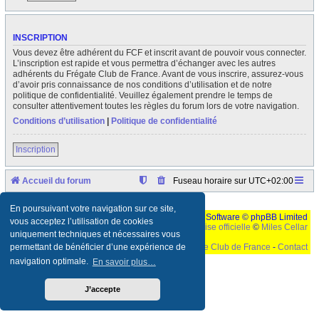
INSCRIPTION
Vous devez être adhérent du FCF et inscrit avant de pouvoir vous connecter.
L’inscription est rapide et vous permettra d’échanger avec les autres
adhérents du Frégate Club de France. Avant de vous inscrire, assurez-vous
d’avoir pris connaissance de nos conditions d’utilisation et de notre
politique de confidentialité. Veuillez également prendre le temps de
consulter attentivement toutes les règles du forum lors de votre navigation.
Conditions d’utilisation
|
Politique de confidentialité
Inscription
Accueil du forum
Fuseau horaire sur
UTC+02:00
En poursuivant votre navigation sur ce site,
Développé par
phpBB
® Forum Software © phpBB Limited
vous acceptez l’utilisation de cookies
Traduction française officielle
©
Miles Cellar
uniquement techniques et nécessaires vous
©
Le Frégate Club de France
-
Contact
permettant de bénéficier d’une expérience de
navigation optimale.
En savoir plus…
Ceci est un texte de remplissage qui n'a pour but que forcer l'elargissement de la div page...
Ben oui, quand on veut pas d'un "site optimise pour une resolution de 1024x768 et
parametres d'affichage pas defaut de votre navigateur" faut bien trouver des paliatifs !
J’accepte