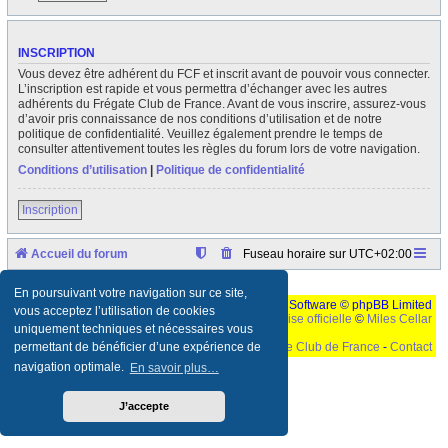
INSCRIPTION
Vous devez être adhérent du FCF et inscrit avant de pouvoir vous connecter.
L’inscription est rapide et vous permettra d’échanger avec les autres
adhérents du Frégate Club de France. Avant de vous inscrire, assurez-vous
d’avoir pris connaissance de nos conditions d’utilisation et de notre
politique de confidentialité. Veuillez également prendre le temps de
consulter attentivement toutes les règles du forum lors de votre navigation.
Conditions d’utilisation
|
Politique de confidentialité
Inscription
Accueil du forum
Fuseau horaire sur
UTC+02:00
En poursuivant votre navigation sur ce site,
Développé par
phpBB
® Forum Software © phpBB Limited
vous acceptez l’utilisation de cookies
Traduction française officielle
©
Miles Cellar
uniquement techniques et nécessaires vous
©
Le Frégate Club de France
-
Contact
permettant de bénéficier d’une expérience de
navigation optimale.
En savoir plus…
Ceci est un texte de remplissage qui n'a pour but que forcer l'elargissement de la div page...
Ben oui, quand on veut pas d'un "site optimise pour une resolution de 1024x768 et
parametres d'affichage pas defaut de votre navigateur" faut bien trouver des paliatifs !
J’accepte