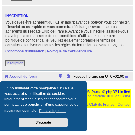
INSCRIPTION
Vous devez être adhérent du FCF et inscrit avant de pouvoir vous connecter.
L’inscription est rapide et vous permettra d’échanger avec les autres
adhérents du Frégate Club de France. Avant de vous inscrire, assurez-vous
d’avoir pris connaissance de nos conditions d’utilisation et de notre
politique de confidentialité. Veuillez également prendre le temps de
consulter attentivement toutes les règles du forum lors de votre navigation.
Conditions d’utilisation
|
Politique de confidentialité
Inscription
Accueil du forum
Fuseau horaire sur
UTC+02:00
En poursuivant votre navigation sur ce site,
Développé par
phpBB
® Forum Software © phpBB Limited
vous acceptez l’utilisation de cookies
Traduction française officielle
©
Miles Cellar
uniquement techniques et nécessaires vous
©
Le Frégate Club de France
-
Contact
permettant de bénéficier d’une expérience de
navigation optimale.
En savoir plus…
Ceci est un texte de remplissage qui n'a pour but que forcer l'elargissement de la div page...
Ben oui, quand on veut pas d'un "site optimise pour une resolution de 1024x768 et
parametres d'affichage pas defaut de votre navigateur" faut bien trouver des paliatifs !
J’accepte