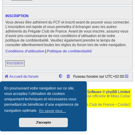
INSCRIPTION
Vous devez être adhérent du FCF et inscrit avant de pouvoir vous connecter.
L’inscription est rapide et vous permettra d’échanger avec les autres
adhérents du Frégate Club de France. Avant de vous inscrire, assurez-vous
d’avoir pris connaissance de nos conditions d’utilisation et de notre
politique de confidentialité. Veuillez également prendre le temps de
consulter attentivement toutes les règles du forum lors de votre navigation.
Conditions d’utilisation
|
Politique de confidentialité
Inscription
Accueil du forum
Fuseau horaire sur
UTC+02:00
En poursuivant votre navigation sur ce site,
Développé par
phpBB
® Forum Software © phpBB Limited
vous acceptez l’utilisation de cookies
Traduction française officielle
©
Miles Cellar
uniquement techniques et nécessaires vous
©
Le Frégate Club de France
-
Contact
permettant de bénéficier d’une expérience de
navigation optimale.
En savoir plus…
Ceci est un texte de remplissage qui n'a pour but que forcer l'elargissement de la div page...
Ben oui, quand on veut pas d'un "site optimise pour une resolution de 1024x768 et
parametres d'affichage pas defaut de votre navigateur" faut bien trouver des paliatifs !
J’accepte