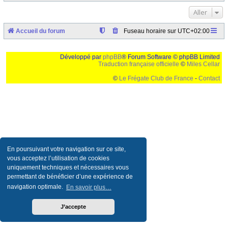
Aller
Accueil du forum
Fuseau horaire sur
UTC+02:00
Développé par
phpBB
® Forum Software © phpBB Limited
Traduction française officielle
©
Miles Cellar
©
Le Frégate Club de France
-
Contact
Ceci est un texte de remplissage qui n'a pour but que forcer l'elargissement de la div page...
Ben oui, quand on veut pas d'un "site optimise pour une resolution de 1024x768 et
parametres d'affichage pas defaut de votre navigateur" faut bien trouver des paliatifs !
En poursuivant votre navigation sur ce site,
vous acceptez l’utilisation de cookies
uniquement techniques et nécessaires vous
permettant de bénéficier d’une expérience de
navigation optimale.
En savoir plus…
J’accepte