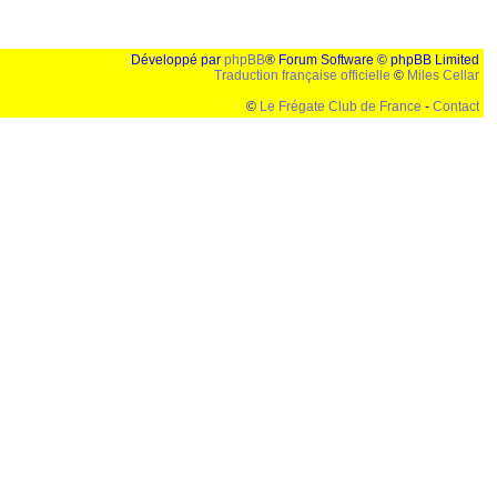
Développé par
phpBB
® Forum Software © phpBB Limited
Traduction française officielle
©
Miles Cellar
©
Le Frégate Club de France
-
Contact
lution de 1024x768 et parametres d'affichage pas defaut de votre navigateur" faut bien trouver