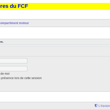
bres du FCF
ompartiment moteur
um.
 de moi
présence lors de cette session
L’équipe