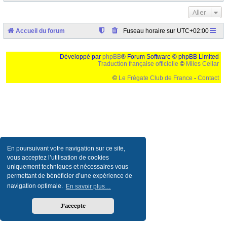
Aller
Accueil du forum
Fuseau horaire sur
UTC+02:00
Développé par
phpBB
® Forum Software © phpBB Limited
Traduction française officielle
©
Miles Cellar
©
Le Frégate Club de France
-
Contact
Ceci est un texte de remplissage qui n'a pour but que forcer l'elargissement de la div page...
Ben oui, quand on veut pas d'un "site optimise pour une resolution de 1024x768 et
parametres d'affichage pas defaut de votre navigateur" faut bien trouver des paliatifs !
En poursuivant votre navigation sur ce site,
vous acceptez l’utilisation de cookies
uniquement techniques et nécessaires vous
permettant de bénéficier d’une expérience de
navigation optimale.
En savoir plus…
J’accepte