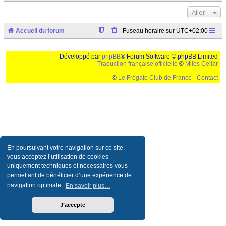
Aller
Accueil du forum
Fuseau horaire sur
UTC+02:00
Développé par
phpBB
® Forum Software © phpBB Limited
Traduction française officielle
©
Miles Cellar
©
Le Frégate Club de France
-
Contact
Ceci est un texte de remplissage qui n'a pour but que forcer l'elargissement de la div page...
Ben oui, quand on veut pas d'un "site optimise pour une resolution de 1024x768 et
parametres d'affichage pas defaut de votre navigateur" faut bien trouver des paliatifs !
En poursuivant votre navigation sur ce site,
vous acceptez l’utilisation de cookies
uniquement techniques et nécessaires vous
permettant de bénéficier d’une expérience de
navigation optimale.
En savoir plus…
J’accepte