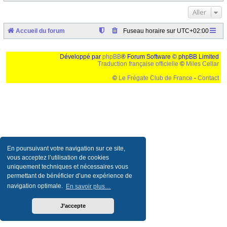
Aller
Accueil du forum
Fuseau horaire sur
UTC+02:00
Développé par
phpBB
® Forum Software © phpBB Limited
Traduction française officielle
©
Miles Cellar
©
Le Frégate Club de France
-
Contact
Ceci est un texte de remplissage qui n'a pour but que forcer l'elargissement de la div page...
Ben oui, quand on veut pas d'un "site optimise pour une resolution de 1024x768 et
parametres d'affichage pas defaut de votre navigateur" faut bien trouver des paliatifs !
En poursuivant votre navigation sur ce site,
vous acceptez l’utilisation de cookies
uniquement techniques et nécessaires vous
permettant de bénéficier d’une expérience de
navigation optimale.
En savoir plus…
J’accepte