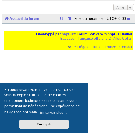
Aller
Accueil du forum
Fuseau horaire sur
UTC+02:00
Développé par
phpBB
® Forum Software © phpBB Limited
Traduction française officielle
©
Miles Cellar
©
Le Frégate Club de France
-
Contact
Ceci est un texte de remplissage qui n'a pour but que forcer l'elargissement de la div page...
Ben oui, quand on veut pas d'un "site optimise pour une resolution de 1024x768 et
parametres d'affichage pas defaut de votre navigateur" faut bien trouver des paliatifs !
En poursuivant votre navigation sur ce site,
vous acceptez l’utilisation de cookies
uniquement techniques et nécessaires vous
permettant de bénéficier d’une expérience de
navigation optimale.
En savoir plus…
J’accepte