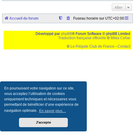
Aller
Accueil du forum
Fuseau horaire sur
UTC+02:00
Développé par
phpBB
® Forum Software © phpBB Limited
Traduction française officielle
©
Miles Cellar
©
Le Frégate Club de France
-
Contact
Ceci est un texte de remplissage qui n'a pour but que forcer l'elargissement de la div page...
Ben oui, quand on veut pas d'un "site optimise pour une resolution de 1024x768 et
parametres d'affichage pas defaut de votre navigateur" faut bien trouver des paliatifs !
En poursuivant votre navigation sur ce site,
vous acceptez l’utilisation de cookies
uniquement techniques et nécessaires vous
permettant de bénéficier d’une expérience de
navigation optimale.
En savoir plus…
J’accepte