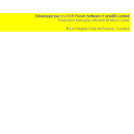
Développé par
phpBB
® Forum Software © phpBB Limited
Traduction française officielle
©
Miles Cellar
©
Le Frégate Club de France
-
Contact
lution de 1024x768 et parametres d'affichage pas defaut de votre navigateur" faut bien trouver