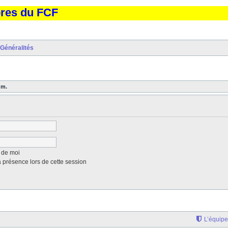
bres du FCF
Généralités
um.
 de moi
présence lors de cette session
L’équipe