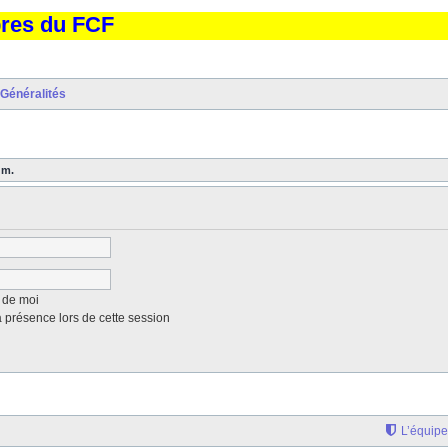
bres du FCF
Généralités
um.
 de moi
présence lors de cette session
L’équipe