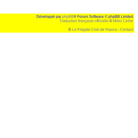
Développé par
phpBB
® Forum Software © phpBB Limited
Traduction française officielle
©
Miles Cellar
©
Le Frégate Club de France
-
Contact
lution de 1024x768 et parametres d'affichage pas defaut de votre navigateur" faut bien trouver