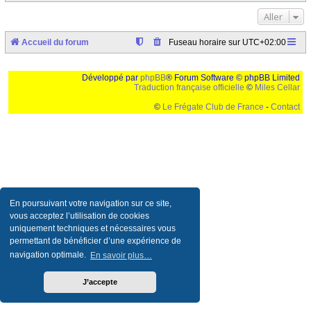
Aller
Accueil du forum
Fuseau horaire sur
UTC+02:00
Développé par
phpBB
® Forum Software © phpBB Limited
Traduction française officielle
©
Miles Cellar
©
Le Frégate Club de France
-
Contact
Ceci est un texte de remplissage qui n'a pour but que forcer l'elargissement de la div page...
Ben oui, quand on veut pas d'un "site optimise pour une resolution de 1024x768 et
parametres d'affichage pas defaut de votre navigateur" faut bien trouver des paliatifs !
En poursuivant votre navigation sur ce site,
vous acceptez l’utilisation de cookies
uniquement techniques et nécessaires vous
permettant de bénéficier d’une expérience de
navigation optimale.
En savoir plus…
J’accepte