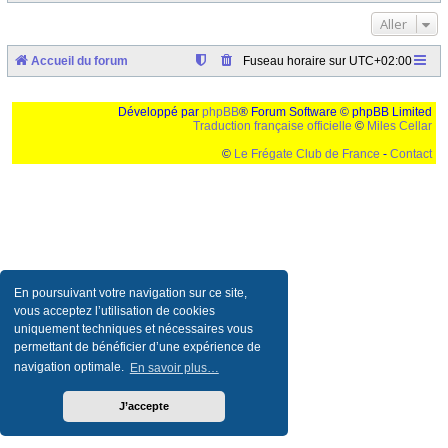
Aller
Accueil du forum
Fuseau horaire sur
UTC+02:00
Développé par
phpBB
® Forum Software © phpBB Limited
Traduction française officielle
©
Miles Cellar
©
Le Frégate Club de France
-
Contact
Ceci est un texte de remplissage qui n'a pour but que forcer l'elargissement de la div page...
Ben oui, quand on veut pas d'un "site optimise pour une resolution de 1024x768 et
parametres d'affichage pas defaut de votre navigateur" faut bien trouver des paliatifs !
En poursuivant votre navigation sur ce site,
vous acceptez l’utilisation de cookies
uniquement techniques et nécessaires vous
permettant de bénéficier d’une expérience de
navigation optimale.
En savoir plus…
J’accepte