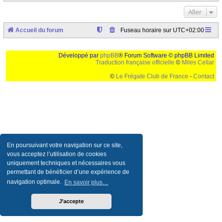
Aller
Accueil du forum
Fuseau horaire sur
UTC+02:00
Développé par
phpBB
® Forum Software © phpBB Limited
Traduction française officielle
©
Miles Cellar
©
Le Frégate Club de France
-
Contact
Ceci est un texte de remplissage qui n'a pour but que forcer l'elargissement de la div page...
Ben oui, quand on veut pas d'un "site optimise pour une resolution de 1024x768 et
parametres d'affichage pas defaut de votre navigateur" faut bien trouver des paliatifs !
En poursuivant votre navigation sur ce site,
vous acceptez l’utilisation de cookies
uniquement techniques et nécessaires vous
permettant de bénéficier d’une expérience de
navigation optimale.
En savoir plus…
J’accepte