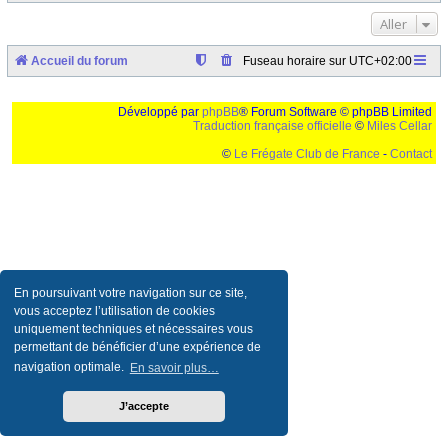
Aller
Accueil du forum
Fuseau horaire sur
UTC+02:00
Développé par
phpBB
® Forum Software © phpBB Limited
Traduction française officielle
©
Miles Cellar
©
Le Frégate Club de France
-
Contact
Ceci est un texte de remplissage qui n'a pour but que forcer l'elargissement de la div page...
Ben oui, quand on veut pas d'un "site optimise pour une resolution de 1024x768 et
parametres d'affichage pas defaut de votre navigateur" faut bien trouver des paliatifs !
En poursuivant votre navigation sur ce site,
vous acceptez l’utilisation de cookies
uniquement techniques et nécessaires vous
permettant de bénéficier d’une expérience de
navigation optimale.
En savoir plus…
J’accepte