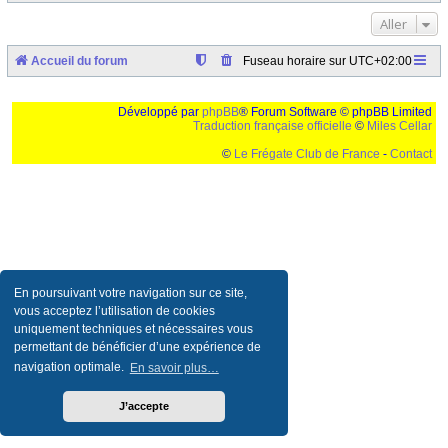
Aller
Accueil du forum
Fuseau horaire sur
UTC+02:00
Développé par
phpBB
® Forum Software © phpBB Limited
Traduction française officielle
©
Miles Cellar
©
Le Frégate Club de France
-
Contact
Ceci est un texte de remplissage qui n'a pour but que forcer l'elargissement de la div page...
Ben oui, quand on veut pas d'un "site optimise pour une resolution de 1024x768 et
parametres d'affichage pas defaut de votre navigateur" faut bien trouver des paliatifs !
En poursuivant votre navigation sur ce site,
vous acceptez l’utilisation de cookies
uniquement techniques et nécessaires vous
permettant de bénéficier d’une expérience de
navigation optimale.
En savoir plus…
J’accepte