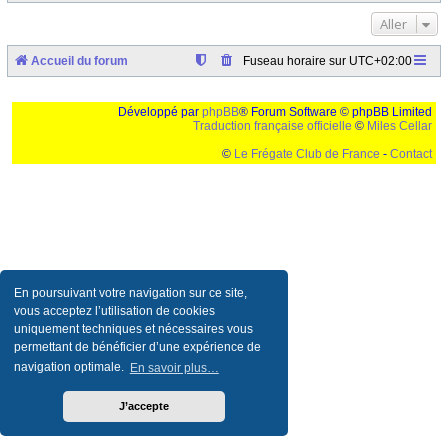
Aller
Accueil du forum
Fuseau horaire sur
UTC+02:00
Développé par
phpBB
® Forum Software © phpBB Limited
Traduction française officielle
©
Miles Cellar
©
Le Frégate Club de France
-
Contact
Ceci est un texte de remplissage qui n'a pour but que forcer l'elargissement de la div page...
Ben oui, quand on veut pas d'un "site optimise pour une resolution de 1024x768 et
parametres d'affichage pas defaut de votre navigateur" faut bien trouver des paliatifs !
En poursuivant votre navigation sur ce site,
vous acceptez l’utilisation de cookies
uniquement techniques et nécessaires vous
permettant de bénéficier d’une expérience de
navigation optimale.
En savoir plus…
J’accepte