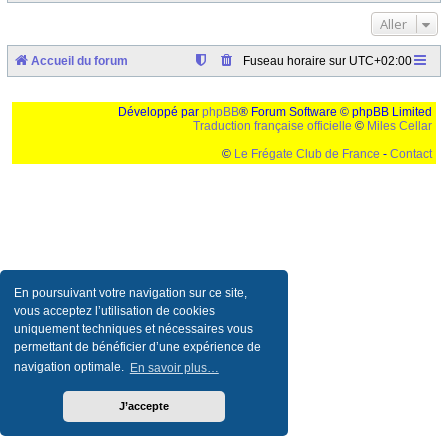
Aller
Accueil du forum
Fuseau horaire sur
UTC+02:00
Développé par
phpBB
® Forum Software © phpBB Limited
Traduction française officielle
©
Miles Cellar
©
Le Frégate Club de France
-
Contact
Ceci est un texte de remplissage qui n'a pour but que forcer l'elargissement de la div page...
Ben oui, quand on veut pas d'un "site optimise pour une resolution de 1024x768 et
parametres d'affichage pas defaut de votre navigateur" faut bien trouver des paliatifs !
En poursuivant votre navigation sur ce site,
vous acceptez l’utilisation de cookies
uniquement techniques et nécessaires vous
permettant de bénéficier d’une expérience de
navigation optimale.
En savoir plus…
J’accepte