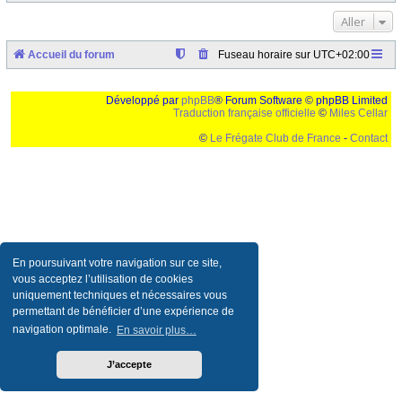
Aller
Accueil du forum
Fuseau horaire sur
UTC+02:00
Développé par
phpBB
® Forum Software © phpBB Limited
Traduction française officielle
©
Miles Cellar
©
Le Frégate Club de France
-
Contact
Ceci est un texte de remplissage qui n'a pour but que forcer l'elargissement de la div page...
Ben oui, quand on veut pas d'un "site optimise pour une resolution de 1024x768 et
parametres d'affichage pas defaut de votre navigateur" faut bien trouver des paliatifs !
En poursuivant votre navigation sur ce site,
vous acceptez l’utilisation de cookies
uniquement techniques et nécessaires vous
permettant de bénéficier d’une expérience de
navigation optimale.
En savoir plus…
J’accepte