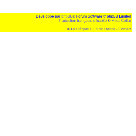
Développé par
phpBB
® Forum Software © phpBB Limited
Traduction française officielle
©
Miles Cellar
©
Le Frégate Club de France
-
Contact
lution de 1024x768 et parametres d'affichage pas defaut de votre navigateur" faut bien trouver