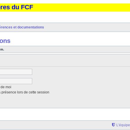
bres du FCF
érences et documentations
ions
um.
 de moi
présence lors de cette session
L’équipe