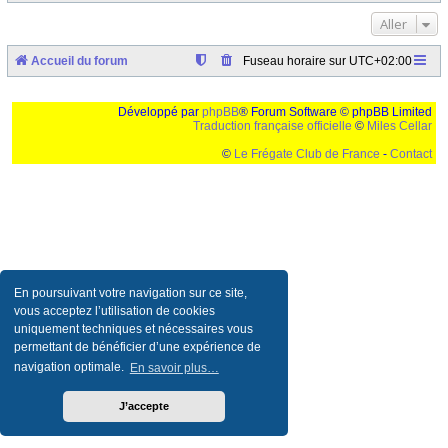
Aller
Accueil du forum
Fuseau horaire sur
UTC+02:00
Développé par
phpBB
® Forum Software © phpBB Limited
Traduction française officielle
©
Miles Cellar
©
Le Frégate Club de France
-
Contact
Ceci est un texte de remplissage qui n'a pour but que forcer l'elargissement de la div page...
Ben oui, quand on veut pas d'un "site optimise pour une resolution de 1024x768 et
parametres d'affichage pas defaut de votre navigateur" faut bien trouver des paliatifs !
En poursuivant votre navigation sur ce site,
vous acceptez l’utilisation de cookies
uniquement techniques et nécessaires vous
permettant de bénéficier d’une expérience de
navigation optimale.
En savoir plus…
J’accepte