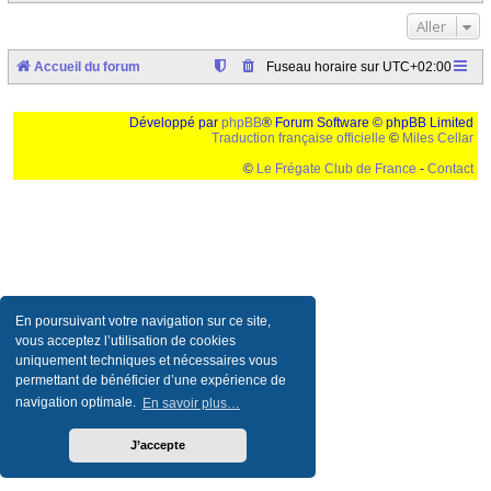
Aller
Accueil du forum
Fuseau horaire sur
UTC+02:00
Développé par
phpBB
® Forum Software © phpBB Limited
Traduction française officielle
©
Miles Cellar
©
Le Frégate Club de France
-
Contact
Ceci est un texte de remplissage qui n'a pour but que forcer l'elargissement de la div page...
Ben oui, quand on veut pas d'un "site optimise pour une resolution de 1024x768 et
parametres d'affichage pas defaut de votre navigateur" faut bien trouver des paliatifs !
En poursuivant votre navigation sur ce site,
vous acceptez l’utilisation de cookies
uniquement techniques et nécessaires vous
permettant de bénéficier d’une expérience de
navigation optimale.
En savoir plus…
J’accepte