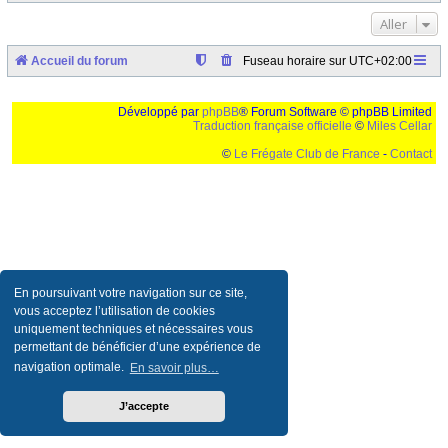
Aller
Accueil du forum
Fuseau horaire sur
UTC+02:00
Développé par
phpBB
® Forum Software © phpBB Limited
Traduction française officielle
©
Miles Cellar
©
Le Frégate Club de France
-
Contact
Ceci est un texte de remplissage qui n'a pour but que forcer l'elargissement de la div page...
Ben oui, quand on veut pas d'un "site optimise pour une resolution de 1024x768 et
parametres d'affichage pas defaut de votre navigateur" faut bien trouver des paliatifs !
En poursuivant votre navigation sur ce site,
vous acceptez l’utilisation de cookies
uniquement techniques et nécessaires vous
permettant de bénéficier d’une expérience de
navigation optimale.
En savoir plus…
J’accepte