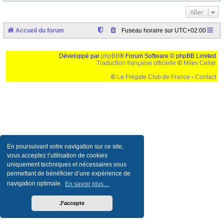
Aller
Accueil du forum
Fuseau horaire sur
UTC+02:00
Développé par
phpBB
® Forum Software © phpBB Limited
Traduction française officielle
©
Miles Cellar
©
Le Frégate Club de France
-
Contact
Ceci est un texte de remplissage qui n'a pour but que forcer l'elargissement de la div page...
Ben oui, quand on veut pas d'un "site optimise pour une resolution de 1024x768 et
parametres d'affichage pas defaut de votre navigateur" faut bien trouver des paliatifs !
En poursuivant votre navigation sur ce site,
vous acceptez l’utilisation de cookies
uniquement techniques et nécessaires vous
permettant de bénéficier d’une expérience de
navigation optimale.
En savoir plus…
J’accepte