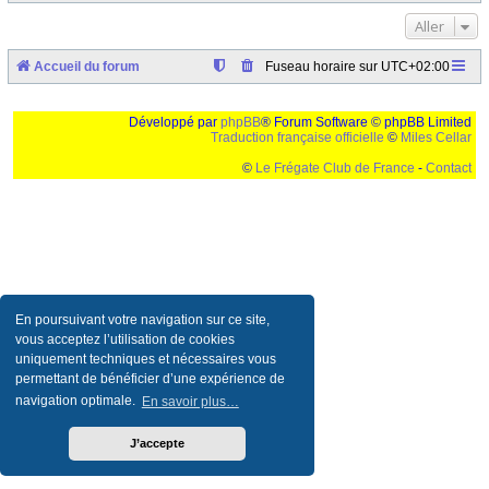
Aller
Accueil du forum
Fuseau horaire sur
UTC+02:00
Développé par
phpBB
® Forum Software © phpBB Limited
Traduction française officielle
©
Miles Cellar
©
Le Frégate Club de France
-
Contact
Ceci est un texte de remplissage qui n'a pour but que forcer l'elargissement de la div page...
Ben oui, quand on veut pas d'un "site optimise pour une resolution de 1024x768 et
parametres d'affichage pas defaut de votre navigateur" faut bien trouver des paliatifs !
En poursuivant votre navigation sur ce site,
vous acceptez l’utilisation de cookies
uniquement techniques et nécessaires vous
permettant de bénéficier d’une expérience de
navigation optimale.
En savoir plus…
J’accepte