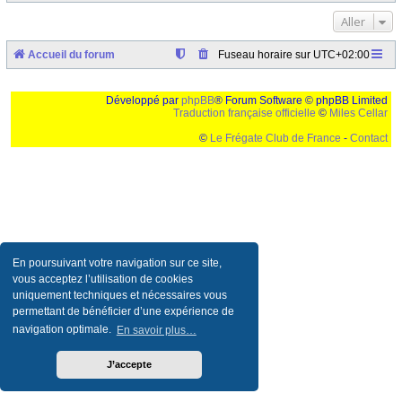
Aller
Accueil du forum
Fuseau horaire sur
UTC+02:00
Développé par
phpBB
® Forum Software © phpBB Limited
Traduction française officielle
©
Miles Cellar
©
Le Frégate Club de France
-
Contact
Ceci est un texte de remplissage qui n'a pour but que forcer l'elargissement de la div page...
Ben oui, quand on veut pas d'un "site optimise pour une resolution de 1024x768 et
parametres d'affichage pas defaut de votre navigateur" faut bien trouver des paliatifs !
En poursuivant votre navigation sur ce site,
vous acceptez l’utilisation de cookies
uniquement techniques et nécessaires vous
permettant de bénéficier d’une expérience de
navigation optimale.
En savoir plus…
J’accepte