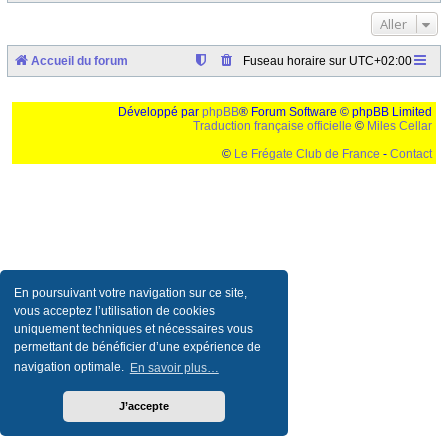
Aller
Accueil du forum
Fuseau horaire sur
UTC+02:00
Développé par
phpBB
® Forum Software © phpBB Limited
Traduction française officielle
©
Miles Cellar
©
Le Frégate Club de France
-
Contact
Ceci est un texte de remplissage qui n'a pour but que forcer l'elargissement de la div page...
Ben oui, quand on veut pas d'un "site optimise pour une resolution de 1024x768 et
parametres d'affichage pas defaut de votre navigateur" faut bien trouver des paliatifs !
En poursuivant votre navigation sur ce site,
vous acceptez l’utilisation de cookies
uniquement techniques et nécessaires vous
permettant de bénéficier d’une expérience de
navigation optimale.
En savoir plus…
J’accepte