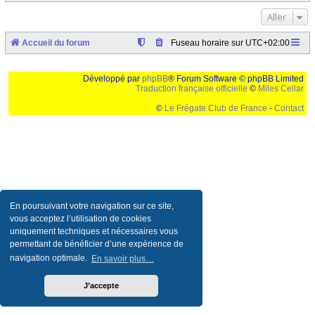
Aller
Accueil du forum
Fuseau horaire sur
UTC+02:00
Développé par
phpBB
® Forum Software © phpBB Limited
Traduction française officielle
©
Miles Cellar
©
Le Frégate Club de France
-
Contact
Ceci est un texte de remplissage qui n'a pour but que forcer l'elargissement de la div page...
Ben oui, quand on veut pas d'un "site optimise pour une resolution de 1024x768 et
parametres d'affichage pas defaut de votre navigateur" faut bien trouver des paliatifs !
En poursuivant votre navigation sur ce site,
vous acceptez l’utilisation de cookies
uniquement techniques et nécessaires vous
permettant de bénéficier d’une expérience de
navigation optimale.
En savoir plus…
J’accepte