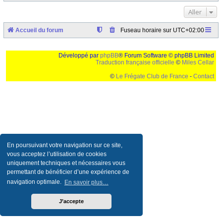
Aller
Accueil du forum
Fuseau horaire sur
UTC+02:00
Développé par
phpBB
® Forum Software © phpBB Limited
Traduction française officielle
©
Miles Cellar
©
Le Frégate Club de France
-
Contact
Ceci est un texte de remplissage qui n'a pour but que forcer l'elargissement de la div page...
Ben oui, quand on veut pas d'un "site optimise pour une resolution de 1024x768 et
parametres d'affichage pas defaut de votre navigateur" faut bien trouver des paliatifs !
En poursuivant votre navigation sur ce site,
vous acceptez l’utilisation de cookies
uniquement techniques et nécessaires vous
permettant de bénéficier d’une expérience de
navigation optimale.
En savoir plus…
J’accepte