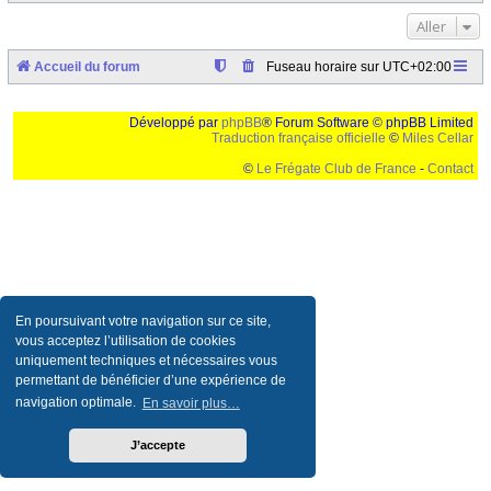
Aller
Accueil du forum
Fuseau horaire sur
UTC+02:00
Développé par
phpBB
® Forum Software © phpBB Limited
Traduction française officielle
©
Miles Cellar
©
Le Frégate Club de France
-
Contact
Ceci est un texte de remplissage qui n'a pour but que forcer l'elargissement de la div page...
Ben oui, quand on veut pas d'un "site optimise pour une resolution de 1024x768 et
parametres d'affichage pas defaut de votre navigateur" faut bien trouver des paliatifs !
En poursuivant votre navigation sur ce site,
vous acceptez l’utilisation de cookies
uniquement techniques et nécessaires vous
permettant de bénéficier d’une expérience de
navigation optimale.
En savoir plus…
J’accepte